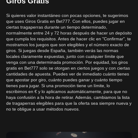
Giros Gratis
Si quieres valor instantáneo con pocas opciones, te sugerimos
que uses Giros Gratis en Bet777. Con ellos, puedes jugar en
ciertas tragaperras durante un tiempo determinado,
normalmente entre 24 y 72 horas después de hacer un depósito
que cumpla los requisitos. Antes de hacer clic en "Confirmar", te
mostramos los juegos que son elegibles y el número exacto de
giros. Si juegas desde España, también verás las normas
locales claramente expuestas, junto con cualquier límite que
venga con una determinada promoción. Por equidad, los giros
gratis en Bet777 solo se otorgan en ciertos juegos y con ciertas
cantidades de apuesta. Puedes ver de inmediato cuánto tienes
que apostar por giro, cuánto puedes ganar y cuánto tiempo
tienes para jugar. Si una promoción tiene un límite, lo
escribimos en € y lo aplicamos automáticamente, para que no
haya confusión a la hora de retirar. Además, cambiamos la lista
de tragaperras elegibles para que la oferta sea siempre nueva y
no te obligue a usar métodos nuevos.