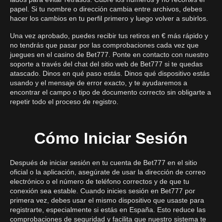
papel. Si tu nombre o dirección cambia entre archivos, debes
hacer los cambios en tu perfil primero y luego volver a subirlos.
Una vez aprobado, puedes recibir tus retiros en € más rápido y
no tendrás que pasar por las comprobaciones cada vez que
juegues en el casino de Bet777. Ponte en contacto con nuestro
soporte a través del chat del sitio web de Bet777 si te quedas
atascado. Dinos en qué paso estás. Dinos qué dispositivo estás
usando y el mensaje de error exacto, y te ayudaremos a
encontrar el campo o tipo de documento correcto sin obligarte a
repetir todo el proceso de registro.
Cómo Iniciar Sesión
Después de iniciar sesión en tu cuenta de Bet777 en el sitio
oficial o la aplicación, asegúrate de usar la dirección de correo
electrónico o el número de teléfono correctos y de que tu
conexión sea estable. Cuando inicies sesión en Bet777 por
primera vez, debes usar el mismo dispositivo que usaste para
registrarte, especialmente si estás en España. Esto reduce las
comprobaciones de seguridad y facilita que nuestro sistema te