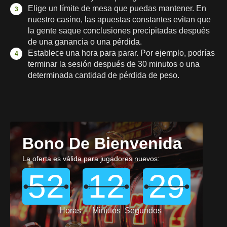
Elige un límite de mesa que puedas mantener. En
nuestro casino, las apuestas constantes evitan que
la gente saque conclusiones precipitadas después
de una ganancia o una pérdida.
Establece una hora para parar. Por ejemplo, podrías
terminar la sesión después de 30 minutos o una
determinada cantidad de pérdida de peso.
Bono De Bienvenida
La oferta es válida para jugadores nuevos:
52
12
28
Horas
Minutos
Segundos