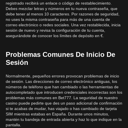
registrado recibirá un enlace o código de restablecimiento.
Debes mezclar letras y números en tu nueva contraseña, que
debe tener al menos 10 caracteres. Por razones de seguridad,
no uses la misma contraseña para más de una cuenta de
correo electrónico o redes sociales. Una vez restablecida, inicia
sesión de nuevo y revisa la configuración de tu cuenta,
asegurándote de conocer los límites de depósito en €.
Problemas Comunes De Inicio De
Sesión
Normalmente, pequeños errores provocan problemas de inicio
de sesión. Las direcciones de correo electrónico antiguas, los
números de teléfono que han cambiado o las herramientas de
autocompletado que introducen credenciales incorrectas son los
problemas más comunes en Bet777. La seguridad de nuestro
casino puede pedirte que des un paso adicional de confirmación
si te acabas de mudar, has viajado o has cambiado de tarjeta
SIM mientras estabas en España. Durante unos minutos,
mantén tu bandeja de entrada abierta y haz lo que indique en la
pantalla.