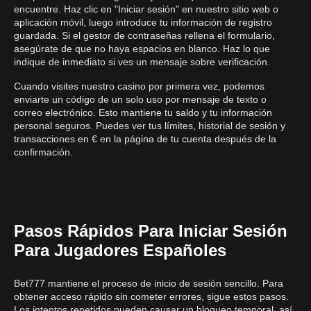
encuentre. Haz clic en "Iniciar sesión" en nuestro sitio web o
aplicación móvil, luego introduce tu información de registro
guardada. Si el gestor de contraseñas rellena el formulario,
asegúrate de que no haya espacios en blanco. Haz lo que
indique de inmediato si ves un mensaje sobre verificación.
Cuando visites nuestro casino por primera vez, podemos
enviarte un código de un solo uso por mensaje de texto o
correo electrónico. Esto mantiene tu saldo y tu información
personal seguros. Puedes ver tus límites, historial de sesión y
transacciones en € en la página de tu cuenta después de la
confirmación.
Pasos Rápidos Para Iniciar Sesión
Para Jugadores Españoles
Bet777 mantiene el proceso de inicio de sesión sencillo. Para
obtener acceso rápido sin cometer errores, sigue estos pasos.
Los intentos repetidos pueden causar un bloqueo temporal, así