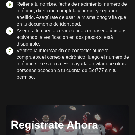
Rellena tu nombre, fecha de nacimiento, número de
teléfono, dirección completa y primer y segundo
apellido. Asegúrate de usar la misma ortografía que
en tu documento de identidad.
Asegura tu cuenta creando una contraseña única y
activando la verificación en dos pasos si está
disponible.
Verifica la información de contacto: primero
comprueba el correo electrónico, luego el número de
teléfono si se solicita. Esto ayuda a evitar que otras
personas accedan a tu cuenta de Bet777 sin tu
permiso.
Regístrate Ahora