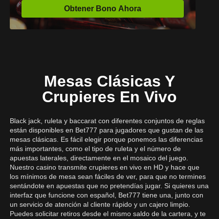
Obtener Bono Ahora
Mesas Clásicas Y
Crupieres En Vivo
Black jack, ruleta y baccarat con diferentes conjuntos de reglas
están disponibles en Bet777 para jugadores que gustan de las
mesas clásicas. Es fácil elegir porque ponemos las diferencias
más importantes, como el tipo de ruleta y el número de
apuestas laterales, directamente en el mosaico del juego.
Nuestro casino transmite crupieres en vivo en HD y hace que
los mínimos de mesa sean fáciles de ver, para que no termines
sentándote en apuestas que no pretendías jugar. Si quieres una
interfaz que funcione con español, Bet777 tiene una, junto con
un servicio de atención al cliente rápido y un cajero limpio.
Puedes solicitar retiros desde el mismo saldo de la cartera, y te