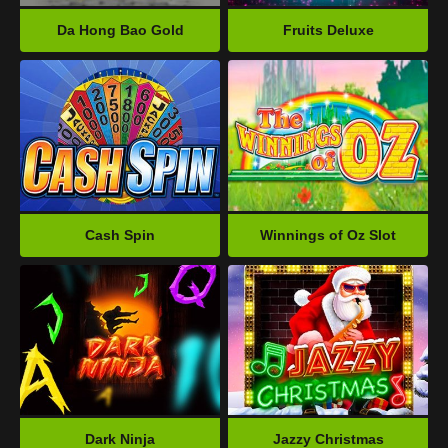
Devolución De Dinero
Da Hong Bao Gold
Fruits Deluxe
Torneos
Cómo Reclamar Promociones
Uso De Un Código Promocional
Aplicación Móvil Y Acceso
Android
Apple Ios (iphone, Ipad)
Cash Spin
Winnings of Oz Slot
Programa Vip
Beneficios Vip
Seguridad Y Pagos
Cómo Mantenemos Seguros Los Depósitos Y Retiros
Juego Responsable
Límites De Cuenta Que Puedes Establecer
Dark Ninja
Jazzy Christmas