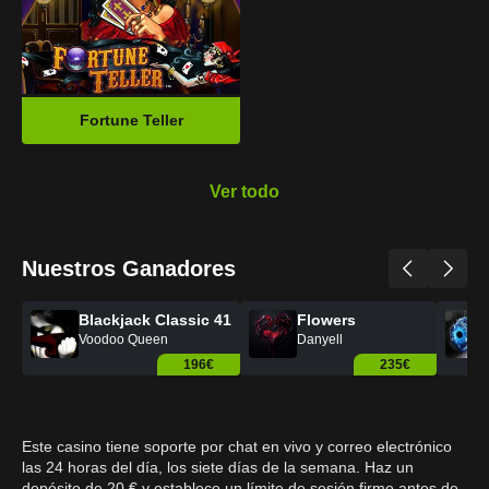
Fortune Teller
Ver todo
Nuestros Ganadores
Blackjack Classic 41
Flowers
Voodoo Queen
Danyell
196€
235€
Este casino tiene soporte por chat en vivo y correo electrónico
las 24 horas del día, los siete días de la semana. Haz un
depósito de 20 € y establece un límite de sesión firme antes de