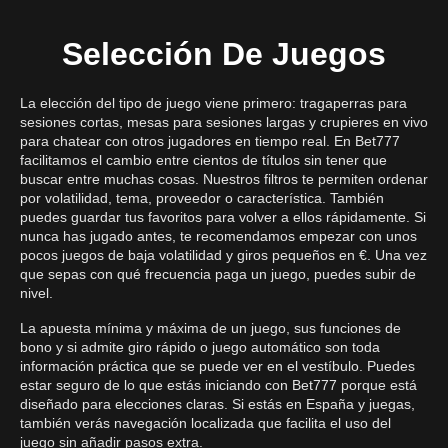
Selección De Juegos
La elección del tipo de juego viene primero: tragaperras para
sesiones cortas, mesas para sesiones largas y crupieres en vivo
para chatear con otros jugadores en tiempo real. En Bet777
facilitamos el cambio entre cientos de títulos sin tener que
buscar entre muchas cosas. Nuestros filtros te permiten ordenar
por volatilidad, tema, proveedor o característica. También
puedes guardar tus favoritos para volver a ellos rápidamente. Si
nunca has jugado antes, te recomendamos empezar con unos
pocos juegos de baja volatilidad y giros pequeños en €. Una vez
que sepas con qué frecuencia paga un juego, puedes subir de
nivel.
La apuesta mínima y máxima de un juego, sus funciones de
bono y si admite giro rápido o juego automático son toda
información práctica que se puede ver en el vestíbulo. Puedes
estar seguro de lo que estás iniciando con Bet777 porque está
diseñado para elecciones claras. Si estás en España y juegas,
también verás navegación localizada que facilita el uso del
juego sin añadir pasos extra.