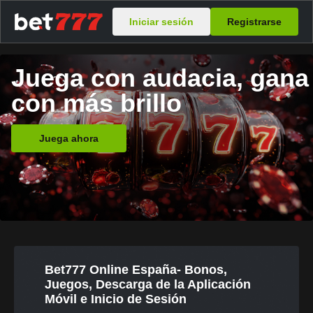
Iniciar sesión
Registrarse
Juega con audacia, gana
con más brillo
Juega ahora
Bet777 Online España- Bonos,
Juegos, Descarga de la Aplicación
Móvil e Inicio de Sesión