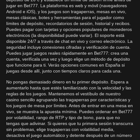
jugar en Bet777. La plataforma es web y móvil (navegadores
Android e iOS), y los juegos son tragaperras, mesas en vivo,
mesas clásicas, botes y herramientas para el jugador como
límites de depósito, recordatorios de sesión, historial y recibos.
Puedes pagar con tarjetas y opciones populares de monederos
electrónicos (la disponibilidad puede variar). El soporte está
disponible 24/7 a través de chat en vivo y correo electrónico. La
seguridad incluye conexiones cifradas y verificación de cuenta.
Puedes jugar juegos reales rápidamente en Bet777: crea una
cuenta, verifícala una vez y luego elige un método de depósito
que funcione para ti. Verás opciones comunes en España si
juegas desde allí, junto con tiempos claros para cada una.
No pongas demasiado dinero en tu primer depósito. Espera a
aumentarlo hasta que estés familiarizado con la velocidad y las
reglas de los juegos. Mantenemos el vestíbulo de nuestro
casino sencillo agrupando las tragaperras por características y
los juegos de mesa por límites. Antes de entrar en una mesa en
vivo, se muestra la apuesta mínima. Puedes ordenar en Bet777
por volatilidad, rango de RTP y tipo de bono, para que no
tengas que adivinar. Si quieres que tu primera sesión transcurra
sin problemas, elige tragaperras con volatilidad media,
desactiva el juego automático y detente después de un número