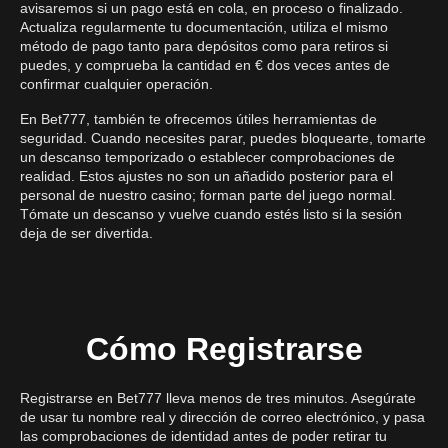
avisaremos si un pago está en cola, en proceso o finalizado.
Actualiza regularmente tu documentación, utiliza el mismo
método de pago tanto para depósitos como para retiros si
puedes, y comprueba la cantidad en € dos veces antes de
confirmar cualquier operación.
En Bet777, también te ofrecemos útiles herramientas de
seguridad. Cuando necesites parar, puedes bloquearte, tomarte
un descanso temporizado o establecer comprobaciones de
realidad. Estos ajustes no son un añadido posterior para el
personal de nuestro casino; forman parte del juego normal.
Tómate un descanso y vuelve cuando estés listo si la sesión
deja de ser divertida.
Cómo Registrarse
Registrarse en Bet777 lleva menos de tres minutos. Asegúrate
de usar tu nombre real y dirección de correo electrónico, y pasa
las comprobaciones de identidad antes de poder retirar tu