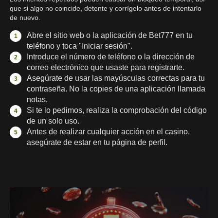
que si algo no coincide, detente y corrígelo antes de intentarlo
de nuevo.
Abre el sitio web o la aplicación de Bet777 en tu
teléfono y toca "Iniciar sesión".
Introduce el número de teléfono o la dirección de
correo electrónico que usaste para registrarte.
Asegúrate de usar las mayúsculas correctas para tu
contraseña. No la copies de una aplicación llamada
notas.
Si te lo pedimos, realiza la comprobación del código
de un solo uso.
Antes de realizar cualquier acción en el casino,
asegúrate de estar en tu página de perfil.