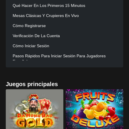
Qué Hacer En Los Primeros 15 Minutos
Mesas Clásicas Y Crupieres En Vivo
Cómo Registrarse
Verificación De La Cuenta
Cómo Iniciar Sesión
Pasos Rápidos Para Iniciar Sesión Para Jugadores
Españoles
Recuperación De Contraseña
Problemas Comunes De Inicio De Sesión
Juegos principales
Selección De Juegos
Tipos De Juegos
Bonos Y Promociones
Giros Gratis