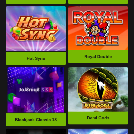
Lista De Comprobación Previa Al Juego
Royal Double
Hot Sync
Demi Gods
Bonus Deuces Wild 50 Hand